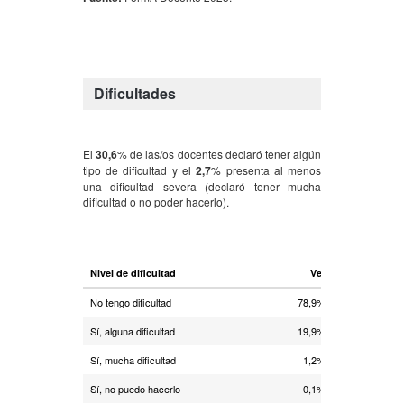
Dificultades
El
30,6
% de las/os docentes declaró tener algún
tipo de dificultad y el
2,7
% presenta al menos
una dificultad severa (declaró tener mucha
dificultad o no poder hacerlo).
Nivel de dificultad
Ver
Oír
No tengo dificultad
78,9%
94,9%
Sí, alguna dificultad
19,9%
4,5%
Sí, mucha dificultad
1,2%
0,4%
Sí, no puedo hacerlo
0,1%
0,2%