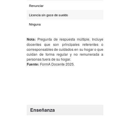
Renunciar
1,9
Licencia sin goce de sueldo
1,4
Ninguna
33,8
Nota:
Pregunta de respuesta múltiple. Incluye
docentes que son principales referentes o
corresponsables de cuidados en su hogar o que
cuidan de forma regular y no remunerada a
personas fuera de su hogar.
Fuente:
FormA Docente 2025.
Enseñanza