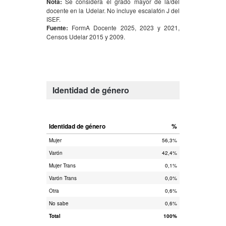
Nota:
Se considera el grado mayor de la/del
docente en la Udelar. No incluye escalafón J del
ISEF.
Fuente:
FormA Docente 2025, 2023 y 2021,
Censos Udelar 2015 y 2009.
Identidad de género
Identidad de género
%
Mujer
56,3%
Varón
42,4%
Mujer Trans
0,1%
Varón Trans
0,0%
Otra
0,6%
No sabe
0,6%
Total
100%