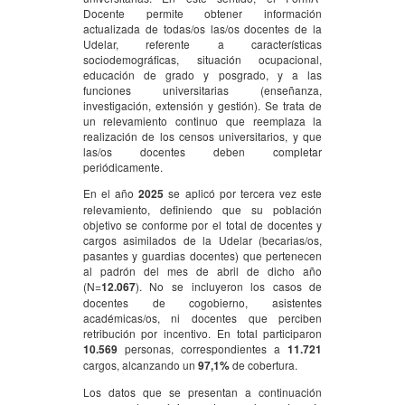
Docente permite obtener información
actualizada de todas/os las/os docentes de la
Udelar, referente a características
sociodemográficas, situación ocupacional,
educación de grado y posgrado, y a las
funciones universitarias (enseñanza,
investigación, extensión y gestión). Se trata de
un relevamiento continuo que reemplaza la
realización de los censos universitarios, y que
las/os docentes deben completar
periódicamente.
En el año
2025
se aplicó por tercera vez este
relevamiento, definiendo que su población
objetivo se conforme por el total de docentes y
cargos asimilados de la Udelar (becarias/os,
pasantes y guardias docentes) que pertenecen
al padrón del mes de abril de dicho año
(N=
12.067
). No se incluyeron los casos de
docentes de cogobierno, asistentes
académicas/os, ni docentes que perciben
retribución por incentivo. En total participaron
10.569
personas, correspondientes a
11.721
cargos, alcanzando un
97,1%
de cobertura.
Los datos que se presentan a continuación