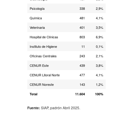
Psicología
338
2,9%
Química
481
4,1%
Veterinaria
401
3,5%
Hospital de Clínicas
803
6,9%
Instituto de Higiene
11
0,1%
Oficinas Centrales
243
2,1%
CENUR Este
439
3,8%
CENUR Litoral Norte
477
4,1%
CENUR Noreste
143
1,2%
Total
11.604
100%
Fuente:
SIAP, padrón Abril 2025.