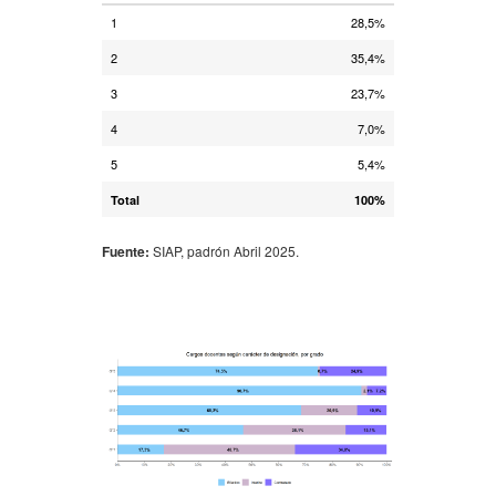
1
28,5%
2
35,4%
3
23,7%
4
7,0%
5
5,4%
Total
100%
Fuente:
SIAP, padrón Abril 2025.