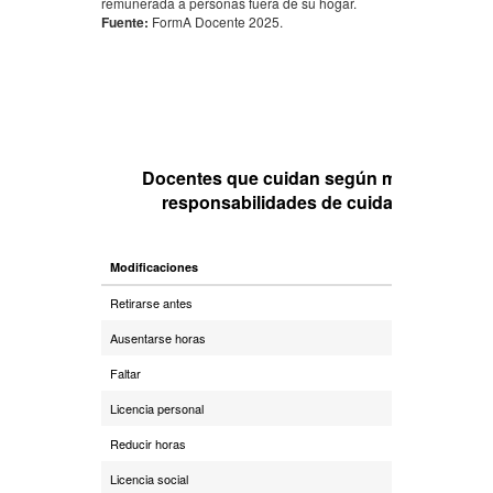
remunerada a personas fuera de su hogar.
Fuente:
FormA Docente 2025.
Docentes que cuidan según modificaciones
responsabilidades de cuidado de person
Modificaciones
Varó
Retirarse antes
47,3
Ausentarse horas
45,6
Faltar
28,2
Licencia personal
24,0
Reducir horas
11,5
Licencia social
3,3