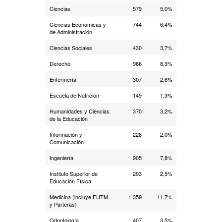
Ciencias
579
5,0%
Ciencias Económicas y
744
6,4%
de Administración
Ciencias Sociales
430
3,7%
Derecho
966
8,3%
Enfermería
307
2,6%
Escuela de Nutrición
149
1,3%
Humanidades y Ciencias
370
3,2%
de la Educación
Información y
228
2,0%
Comunicación
Ingeniería
905
7,8%
Instituto Superior de
293
2,5%
Educación Física
Medicina (incluye EUTM
1.359
11,7%
y Parteras)
Odontología
407
3,5%