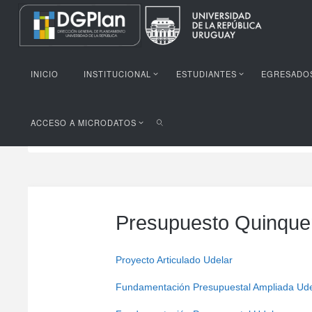
INICIO
INSTITUCIONAL
ESTUDIANTES
EGRESADO
ACCESO A MICRODATOS
Portada
/
Presupuesto
/
Presupuesto Quinquenal 20
Presupuesto Quinque
Proyecto Articulado Udelar
Fundamentación Presupuestal Ampliada Ude