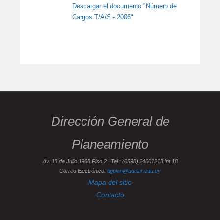
Descargar el documento "Número de
Cargos T/A/S - 2006"
Dirección General de
Planeamiento
Av. 18 de Julio 1968 Piso 2 | Tel.: (0598) 24001213 Int 18
Correo Electrónico:
dgplan@udelar.edu.uy
Mapa del sitio
Contacto